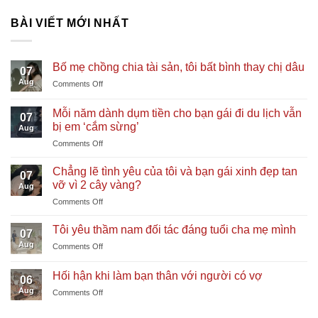
BÀI VIẾT MỚI NHẤT
Bố mẹ chồng chia tài sản, tôi bất bình thay chị dâu
07
Aug
on
Comments Off
Bố
mẹ
Mỗi năm dành dụm tiền cho bạn gái đi du lịch vẫn
07
chồng
bị em ‘cắm sừng’
Aug
chia
on
Comments Off
tài
Mỗi
sản,
năm
tôi
Chẳng lẽ tình yêu của tôi và bạn gái xinh đẹp tan
07
dành
bất
vỡ vì 2 cây vàng?
Aug
dụm
bình
on
Comments Off
tiền
thay
Chẳng
cho
chị
lẽ
bạn
Tôi yêu thầm nam đối tác đáng tuổi cha mẹ mình
dâu
07
tình
gái
Aug
on
Comments Off
yêu
đi
Tôi
của
du
yêu
tôi
Hối hận khi làm bạn thân với người có vợ
lịch
06
thầm
và
vẫn
Aug
on
Comments Off
nam
bạn
bị
Hối
đối
gái
em
hận
tác