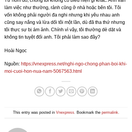
Từ hôm đó, chồng tôi không có biểu hiện gì khác. Anh vẫn
làm việc như thường, rảnh cũng ở nhà hoặc bên tôi. Tôi
vốn không phải người đa nghi nhưng khi yêu nhau anh
cũng say nắng và lừa dối tôi một lần, dù đã tha thứ nhưng
tôi thực sự bị ám ảnh. Chính vì vậy, tôi thường dè dặt và
không tin tuyệt đối anh. Tôi phải làm sao đây?
Hoài Ngọc
Nguồn:
https://vnexpress.net/nghi-ngo-chong-phan-boi-khi-
moi-cuoi-hon-nua-nam-5067563.html
This entry was posted in
Vnexpress
. Bookmark the
permalink
.