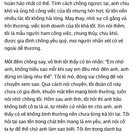
hoàn hảo nhất có thể. Tính cách chồng ngược lại, anh chịu
khó và ủng hộ công việc của tôi nhưng hời hợt, từ tốn nên
nhiều lúc tôi không hài lòng. May thay, nhờ sự cố gắng và
trời thương, việc kinh doanh của tôi khá tốt. Xin nói thêm,
tôi là mẫu người ham công việc, chung thủy, chịu khó,
được gia đình chồng yêu quý, mọi người nhận xét có vẻ
ngoài dễ thương.
Một đêm chồng say, vô tình tôi thấy có tin nhắn: “Em nhớ
anh, không hiểu sao mỗi khi say em đều nhớ đến anh, anh
đừng im lặng như thế”. Tôi tò mò, đóng vai chồng để nói
chuyện xem sao. Qua cách nói chuyện, tôi đoán cô này
chưa có gia đình, khuôn mặt trên mạng bình thường, luôn
nói nhớ chồng tôi. Hôm sau anh tỉnh, tôi hỏi thì anh bảo
không biết cô ta là ai, tự nhiên cứ nhắn tin cho anh, anh
thấy có vẻ không bình thường nên chưa từng trả lời lại. Tôi
hỏi tại sao tên trong chát trên mạng là em yêu, anh nói cô
ta tự để thế chứ anh làm sao biết. Tôi tìm trong danh bạ