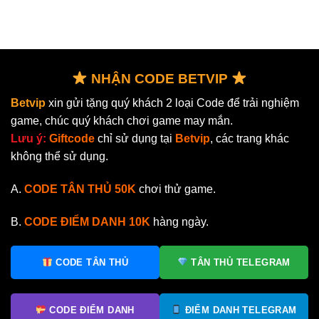
xinh
‘cắm
khi
đáng
đẹp
sừng’
làm
tuổi
tan
bạn
cha
vỡ
thân
mẹ
vì
với
mình
2
người
NHẬN CODE BETVIP
cây
có
vàng?
vợ
Betvip
xin gửi tặng quý khách 2 loại Code để trải nghiệm
game, chúc quý khách chơi game may mắn.
Lưu ý:
Giftcode
chỉ sử dụng tại
Betvip
, các trang khác
không thể sử dụng.
A.
CODE TÂN THỦ 50K
chơi thử game.
B.
CODE ĐIỂM DANH
10K
hàng ngày.
CODE TÂN THỦ
TÂN THỦ TELEGRAM
CODE ĐIỂM DANH
ĐIỂM DANH TELEGRAM