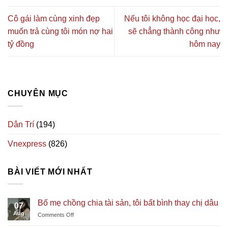
Cô gái làm cùng xinh đẹp
Nếu tôi không học đại học,
muốn trả cùng tôi món nợ hai
sẽ chẳng thành công như
tỷ đồng
hôm nay
CHUYÊN MỤC
Dân Trí
(194)
Vnexpress
(826)
BÀI VIẾT MỚI NHẤT
Bố mẹ chồng chia tài sản, tôi bất bình thay chị dâu
07
Aug
on
Comments Off
Bố