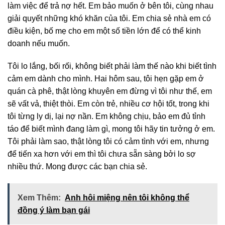
làm việc để trả nợ hết. Em bảo muốn ở bên tôi, cùng nhau
giải quyết những khó khăn của tôi. Em chia sẻ nhà em có
điều kiện, bố mẹ cho em một số tiền lớn để có thể kinh
doanh nếu muốn.
Tôi lo lắng, bối rối, không biết phải làm thế nào khi biết tình
cảm em dành cho mình. Hai hôm sau, tôi hẹn gặp em ở
quán cà phê, thật lòng khuyên em đừng vì tôi như thế, em
sẽ vất vả, thiệt thòi. Em còn trẻ, nhiều cơ hội tốt, trong khi
tôi từng ly dị, lại nợ nần. Em không chịu, bảo em đủ tỉnh
táo để biết mình đang làm gì, mong tôi hãy tin tưởng ở em.
Tôi phải làm sao, thật lòng tôi có cảm tình với em, nhưng
để tiến xa hơn với em thì tôi chưa sẵn sàng bởi lo sợ
nhiều thứ. Mong được các bạn chia sẻ.
Xem Thêm:
Anh hôi miệng nên tôi không thể
đồng ý làm bạn gái