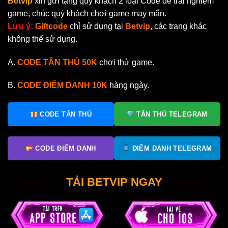
Betvip
xin gửi tặng quý khách 2 loại Code để trải nghiệm
game, chúc quý khách chơi game may mắn.
Lưu ý:
Giftcode
chỉ sử dụng tại
Betvip
, các trang khác
không thể sử dụng.
A.
CODE TÂN THỦ 50K
chơi thử game.
B.
CODE ĐIỂM DANH
10K
hàng ngày.
CODE TÂN THỦ
TÂN THỦ TELEGRAM
CODE ĐIỂM DANH
ĐIỂM DANH TELEGRAM
TẢI BETVIP NGAY