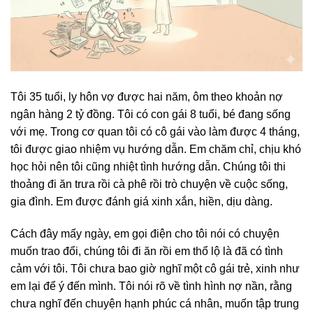
Tôi 35 tuổi, ly hôn vợ được hai năm, ôm theo khoản nợ
ngân hàng 2 tỷ đồng. Tôi có con gái 8 tuổi, bé đang sống
với mẹ. Trong cơ quan tôi có cô gái vào làm được 4 tháng,
tôi được giao nhiệm vụ hướng dẫn. Em chăm chỉ, chịu khó
học hỏi nên tôi cũng nhiệt tình hướng dẫn. Chúng tôi thi
thoảng đi ăn trưa rồi cà phê rồi trò chuyện về cuộc sống,
gia đình. Em được đánh giá xinh xắn, hiền, dịu dàng.
Cách đây mấy ngày, em gọi điện cho tôi nói có chuyện
muốn trao đổi, chúng tôi đi ăn rồi em thổ lộ là đã có tình
cảm với tôi. Tôi chưa bao giờ nghĩ một cô gái trẻ, xinh như
em lại để ý đến mình. Tôi nói rõ về tình hình nợ nần, rằng
chưa nghĩ đến chuyện hạnh phúc cá nhân, muốn tập trung