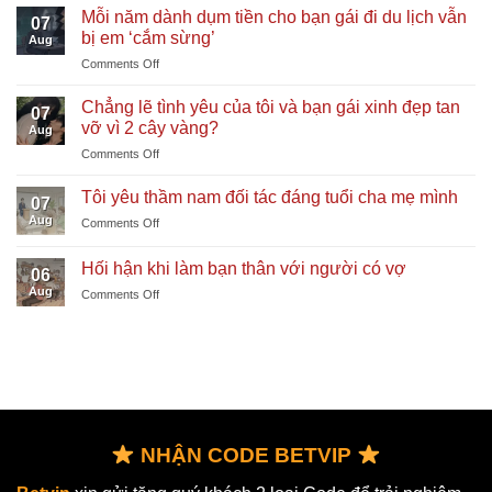
mẹ
Mỗi năm dành dụm tiền cho bạn gái đi du lịch vẫn
07
chồng
bị em ‘cắm sừng’
Aug
chia
on
Comments Off
tài
Mỗi
sản,
năm
tôi
Chẳng lẽ tình yêu của tôi và bạn gái xinh đẹp tan
07
dành
bất
vỡ vì 2 cây vàng?
Aug
dụm
bình
on
Comments Off
tiền
thay
Chẳng
cho
chị
lẽ
bạn
Tôi yêu thầm nam đối tác đáng tuổi cha mẹ mình
dâu
07
tình
gái
Aug
on
Comments Off
yêu
đi
Tôi
của
du
yêu
tôi
Hối hận khi làm bạn thân với người có vợ
lịch
06
thầm
và
vẫn
Aug
on
Comments Off
nam
bạn
bị
Hối
đối
gái
em
hận
tác
xinh
‘cắm
khi
đáng
đẹp
sừng’
làm
tuổi
tan
bạn
cha
vỡ
thân
mẹ
vì
với
mình
2
người
NHẬN CODE BETVIP
cây
có
vàng?
vợ