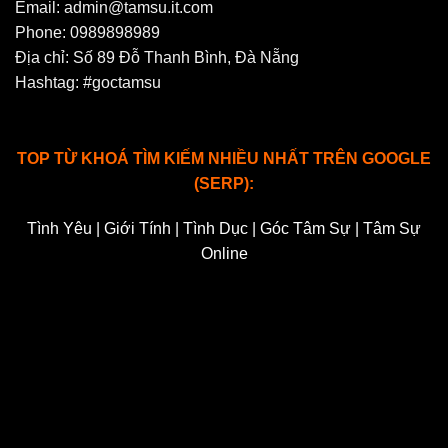
Email:
admin@tamsu.it.com
Phone: 0989898989
Địa chỉ: Số 89 Đỗ Thanh Bình, Đà Nẵng
Hashtag: #goctamsu
TOP TỪ KHOÁ TÌM KIẾM NHIỀU NHẤT TRÊN GOOGLE
(SERP):
Tình Yêu | Giới Tính | Tình Dục | Góc Tâm Sự | Tâm Sự
Online
24kclub
|
24kclub
|
24kclub
|
79club
|
79club
|
79club
|
79club
|
89king
|
89king
|
89king
|
89king
|
89king
|
betvip
|
betvip
|
betvip
|
betvip
|
betvip
|
betvip
|
betvip
|
betvip
|
betvip
|
netwin
|
netwin
|
netwin
|
netwin
|
cg79
|
cg79
|
cg79
|
cg79
|
g168
|
g168
|
gxg
|
hup79
|
hup79
|
max10
|